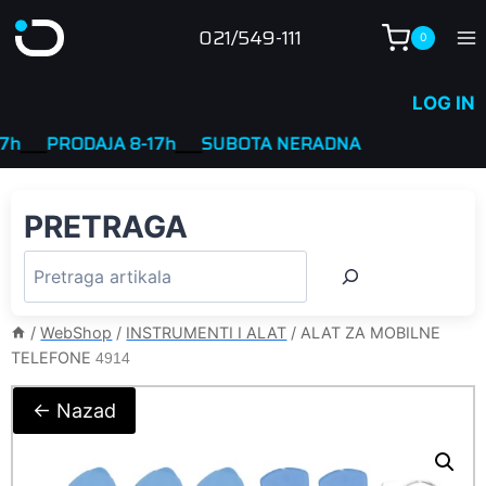
Skip
021/549-111
0
to
content
LOG IN
_
PRODAJA 8-17h
____
SUBOTA NERADNA
PRETRAGA
/
WebShop
/
INSTRUMENTI I ALAT
/
ALAT ZA MOBILNE
TELEFONE
4914
← Nazad