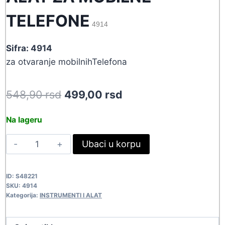
TELEFONE
4914
Sifra: 4914
za otvaranje mobilnihTelefona
Original
Current
548,90
rsd
499,00
rsd
price
price
Na lageru
was:
is:
ALAT
Ubaci u korpu
548,90 rsd.
499,00 rsd.
ZA
MOBILNE
ID:
S48221
TELEFONE
SKU:
4914
4914
Kategorija:
INSTRUMENTI I ALAT
quantity