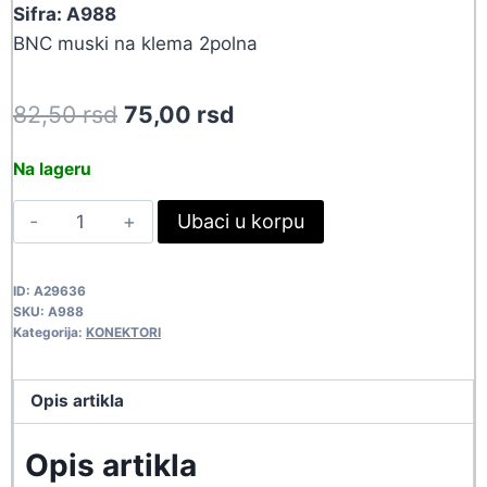
Sifra: A988
BNC muski na klema 2polna
Original
Current
82,50
rsd
75,00
rsd
price
price
Na lageru
was:
is:
ADA
Ubaci u korpu
82,50 rsd.
75,00 rsd.
BNC-
KLEMA
ID:
A29636
M/W
SKU:
A988
A988
Kategorija:
KONEKTORI
quantity
Opis artikla
Opis artikla