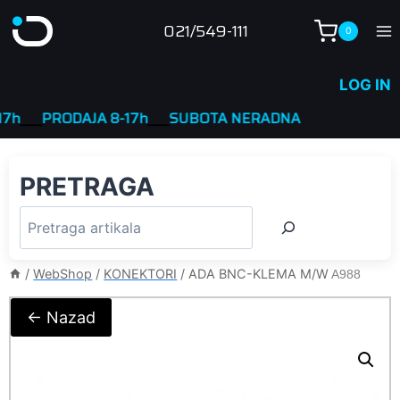
Skip
021/549-111
0
to
content
LOG IN
__
PRODAJA 8-17h
____
SUBOTA NERADNA
PRETRAGA
/
WebShop
/
KONEKTORI
/
ADA BNC-KLEMA M/W
A988
← Nazad