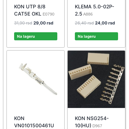
KON UTP 8/8
KLEMA 5.0-02P-
CAT5E OKL
2.5
E0790
A886
Original
Current
Original
Curren
31,90
rsd
29,00
rsd
26,40
rsd
24,00
rsd
price
price
price
price
was:
is:
was:
is:
Na lageru
Na lageru
31,90 rsd.
29,00 rsd.
26,40 rsd.
24,00 r
KON
KON NSG254-
VN0101500461U
10(HU)
D967