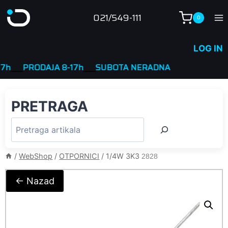
Skip
021/549-111
0
to
content
LOG IN
____
PRODAJA 8-17h
____
SUBOTA NERADNA
PRETRAGA
/
WebShop
/
OTPORNICI
/
1/4W 3K3
2828
← Nazad