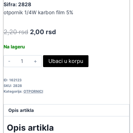
Sifra: 2828
otpornik 1/4W karbon film 5%
Original
Current
2,20
rsd
2,00
rsd
price
price
Na lageru
was:
is:
1/4W
Ubaci u korpu
2,20 rsd.
2,00 rsd.
3K3
2828
ID:
162123
quantity
SKU:
2828
Kategorija:
OTPORNICI
Opis artikla
Opis artikla