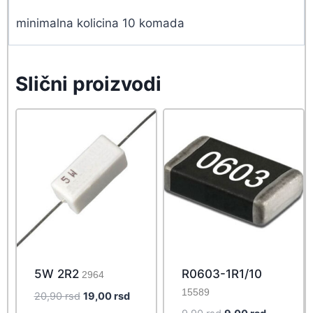
minimalna kolicina 10 komada
Slični proizvodi
5W 2R2
R0603-1R1/10
2964
15589
Original
Current
20,90
rsd
19,00
rsd
price
price